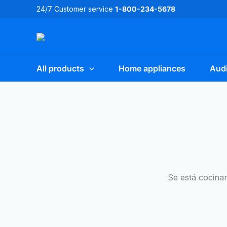
Ir
24/7 Customer service
1-800-234-5678
al
contenido
All products
Home appliances
Audi
Se está cocinan