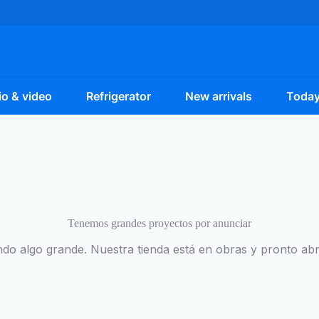
o & video
Refrigerator
New arrivals
Today
Tenemos grandes proyectos por anunciar
do algo grande. Nuestra tienda está en obras y pronto abr