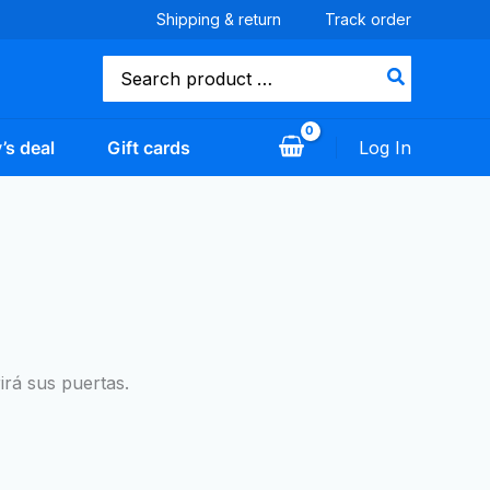
Shipping & return
Track order
Buscar
por:
’s deal
Gift cards
Log In
irá sus puertas.