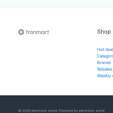
Shop
Hot dea
Categor
Brands
Rebates
Weekly 
© 2026 electronic world. Powered by electronic world