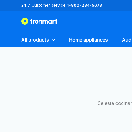
Ir
24/7 Customer service
1-800-234-5678
al
contenido
All products
Home appliances
Audi
Se está cocinan