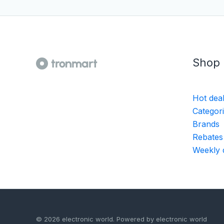
Shop
Hot dea
Categor
Brands
Rebates
Weekly 
© 2026 electronic world. Powered by electronic world