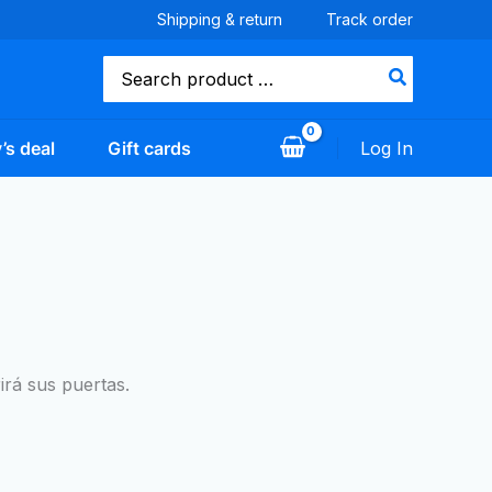
Shipping & return
Track order
Buscar
por:
’s deal
Gift cards
Log In
irá sus puertas.