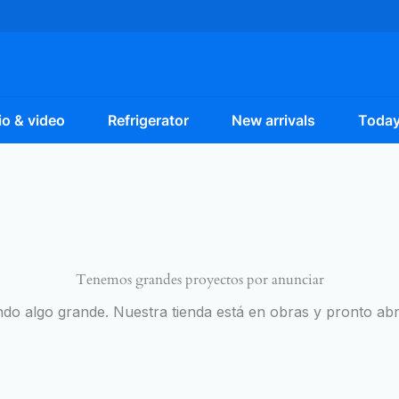
o & video
Refrigerator
New arrivals
Today
Tenemos grandes proyectos por anunciar
do algo grande. Nuestra tienda está en obras y pronto abr